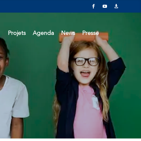



Projets
Agenda
News
Presse