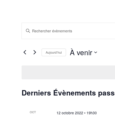
Recherche
Saisir
et
mot-
navigation
clé.
de
À venir
Rechercher
vues
Aujourd’hui
Évènements
Évènements
Sélectionnez
par
une
mot-
date.
clé.
Derniers Évènements pas
OCT
12 octobre 2022 • 19h30