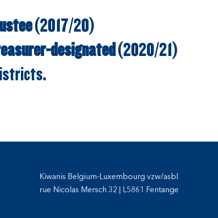
rustee
(2017/20)
Treasurer-designated
(2020/21)
stricts.
Kiwanis Belgium-Luxembourg vzw/asbl
rue Nicolas Mersch 32
|
L5861 Fentange