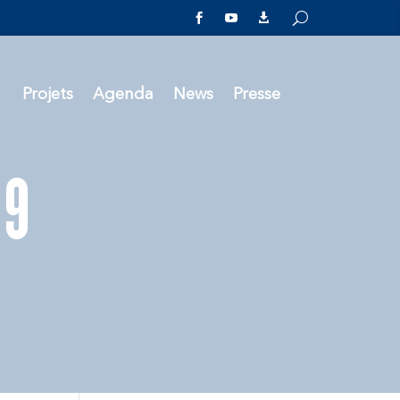



Projets
Agenda
News
Presse
19