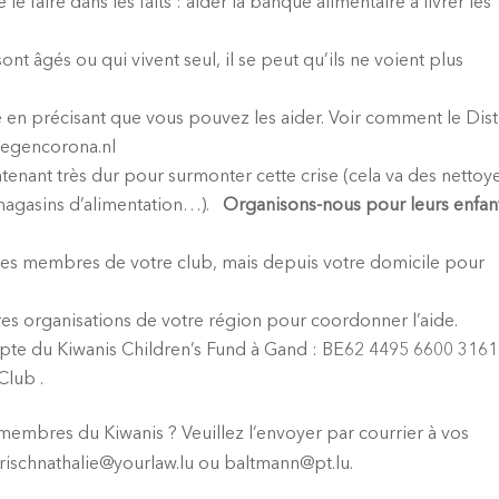
le faire dans les faits : aider la banque alimentaire à livrer les
t âgés ou qui vivent seul, il se peut qu’ils ne voient plus
 en précisant que vous pouvez les aider. Voir comment le Dist
tegencorona.nl
intenant très dur pour surmonter cette crise (cela va des nettoy
 magasins d’alimentation…).
Organisons-nous pour leurs enfan
tres membres de votre club, mais depuis votre domicile pour
s organisations de votre région pour coordonner l’aide.
ompte du Kiwanis Children’s Fund à Gand : BE62 4495 6600 3161
Club .
embres du Kiwanis ? Veuillez l’envoyer par courrier à vos
frischnathalie@yourlaw.lu ou baltmann@pt.lu.