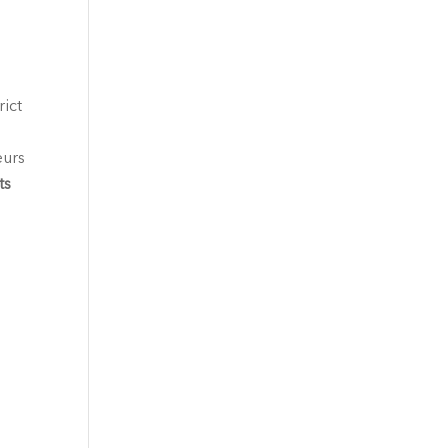
rict
eurs
ts