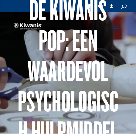
DE KIWANIS



POP: EEN
WAARDEVOL
PSYCHOLOGISC
H HULPMIDDEL