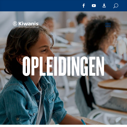



OPLEIDINGEN