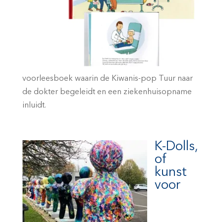
voorleesboek waarin de Kiwanis-pop Tuur naar
de dokter begeleidt en een ziekenhuisopname
inluidt.
K-Dolls,
of
kunst
voor