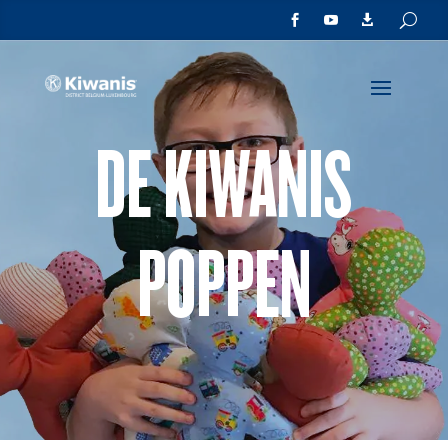



DE KIWANIS
POPPEN