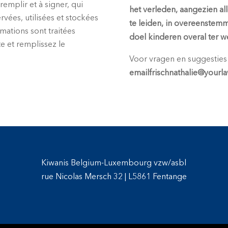
mplir et à signer, qui
het verleden, aangezien all
rvées, utilisées et stockées
te leiden, in overeenstemm
rmations sont traitées
doel kinderen overal ter w
te et remplissez le
Voor vragen en
suggesties
emailfrischnathalie@yourla
Kiwanis Belgium-Luxembourg vzw/asbl
rue Nicolas Mersch 32
|
L5861 Fentange