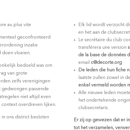
ire au plus vite
Elk lid wordt verzocht di
en het aan de clubsecret
omenteel geconfronteerd
Le secrétaire du club co
erordening inzake
transférera une version
s
l doen vloeien.
de la base de données du
email
c@decorte.org
nkelijk bedoeld was om
De leden die hun fiche 
rag van grote
laatste zullen zowel in d
den zelfs verenigingen
enkel vermeld worden me
st gedwongen passende
Alle nieuwe leden moete
tregelen niet altijd even
het ondertekende origine
e context overdreven lijken.
clubsecretaris.
in ons district besloten
Er zij op gewezen dat er i
tot het verzamelen, verwe