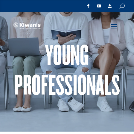



YOUNG
PROFESSIONALS