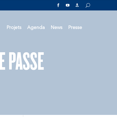



Projets
Agenda
News
Presse
E PASSE