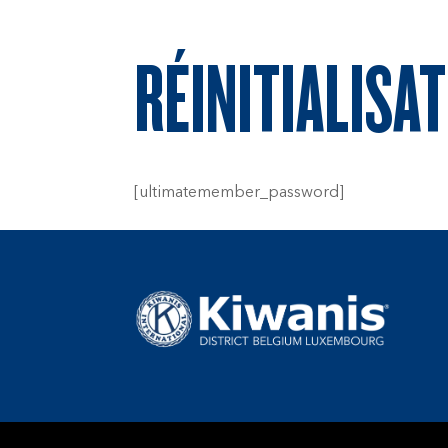
RÉINITIALISA
[ultimatemember_password]